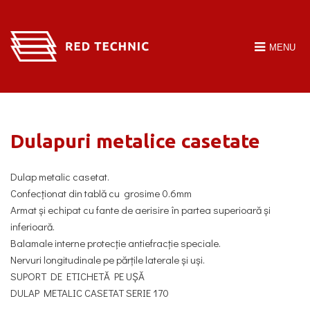
MENU
HOME
Dulapuri metalice casetate
DESPRE NOI
RAFTURI
Dulap metalic casetat.
Confecționat din tablă cu grosime 0.6mm
DULAPURI METALICE
Armat și echipat cu fante de aerisire în partea superioară și
LUCRĂRI
inferioară.
Balamale interne protecție antiefracție speciale.
CERERE OFERTA
Nervuri longitudinale pe părțile laterale și uși.
SUPORT DE ETICHETĂ PE UȘĂ
CONTACT
DULAP METALIC CASETAT SERIE 170