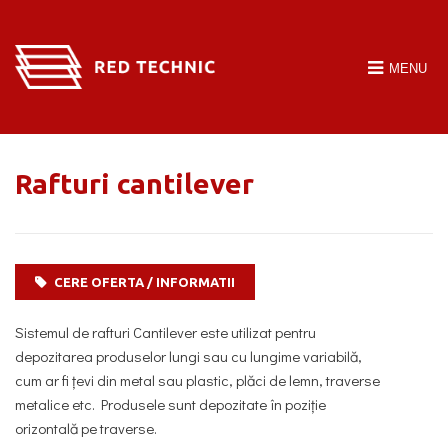
MENU
HOME
Rafturi cantilever
DESPRE NOI
RAFTURI
DULAPURI METALICE
CERE OFERTA / INFORMATII
LUCRĂRI
Sistemul de rafturi Cantilever este utilizat pentru
depozitarea produselor lungi sau cu lungime variabilă,
CERERE OFERTA
cum ar fi țevi din metal sau plastic, plăci de lemn, traverse
metalice etc. Produsele sunt depozitate în poziție
CONTACT
orizontală pe traverse.